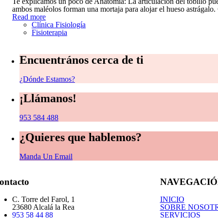
Te explicamos un poco de Anatomía: La articulación del tobillo pu
ambos maléolos forman una mortaja para alojar el hueso astrágalo.
Read more
Clínica Fisiología
Fisioterapia
Encuentrános cerca de ti
¿Dónde Estamos?
¡Llámanos!
953 584 488
¿Quieres que hablemos?
Manda Un Email
ontacto
NAVEGACIÓ
C. Torre del Farol, 1
INICIO
23680 Alcalá la Rea
SOBRE NOSOT
953 58 44 88
SERVICIOS