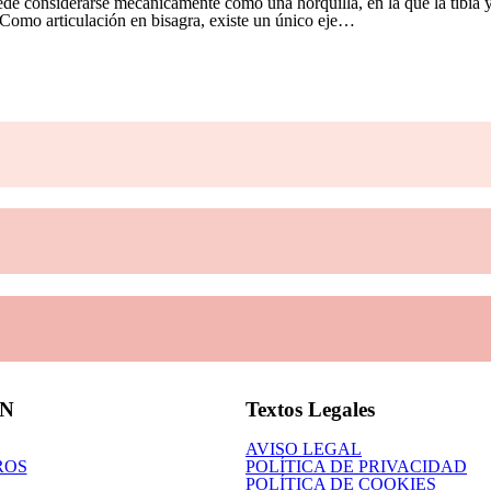
ede considerarse mecánicamente como una horquilla, en la que la tibia 
 Como articulación en bisagra, existe un único eje…
N
Textos Legales
AVISO LEGAL
ROS
POLÍTICA DE PRIVACIDAD
POLÍTICA DE COOKIES