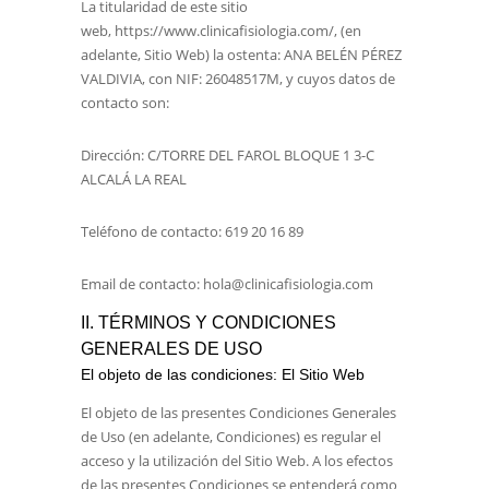
La titularidad de este sitio
web,
https://www.clinicafisiologia.com/
, (en
adelante, Sitio Web) la ostenta:
ANA BELÉN PÉREZ
VALDIVIA
, con NIF:
26048517M
, y cuyos datos de
contacto son:
Dirección:
C/TORRE DEL FAROL BLOQUE 1 3-C
ALCALÁ LA REAL
Teléfono de contacto:
619 20 16 89
Email de contacto:
hola@clinicafisiologia.com
II. TÉRMINOS Y CONDICIONES
GENERALES DE USO
El objeto de las condiciones: El Sitio Web
El objeto de las presentes Condiciones Generales
de Uso (en adelante, Condiciones) es regular el
acceso y la utilización del Sitio Web. A los efectos
de las presentes Condiciones se entenderá como