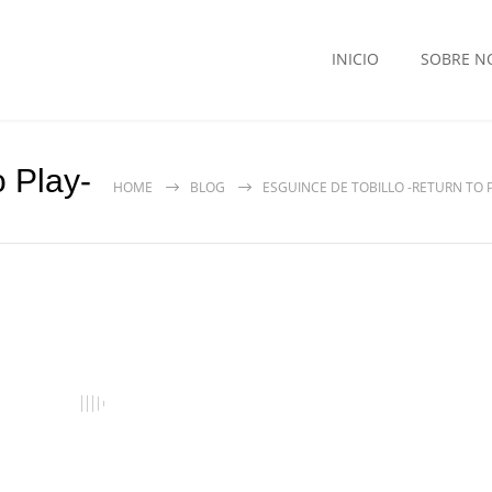
INICIO
SOBRE N
o Play-
HOME
BLOG
ESGUINCE DE TOBILLO -RETURN TO 