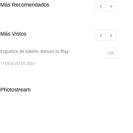
Más Recomendados
Más Vistos
Esguince de tobillo -Return to Play-
330
17 DE JULIO DE 2023
Photostream